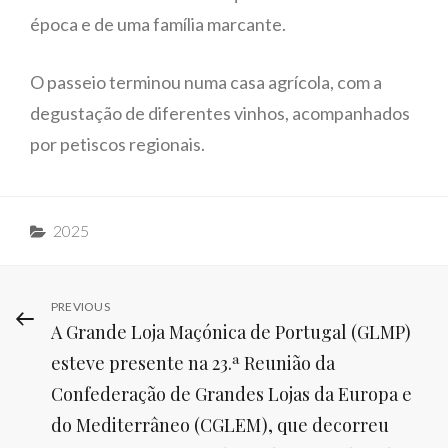
época e de uma família marcante.
O passeio terminou numa casa agrícola, com a
degustação de diferentes vinhos, acompanhados
por petiscos regionais.
Categories
2025
Navegação
PREVIOUS
Previous
A Grande Loja Maçónica de Portugal (GLMP)
Post
de
esteve presente na 23.ª Reunião da
artigos
Confederação de Grandes Lojas da Europa e
do Mediterrâneo (CGLEM), que decorreu