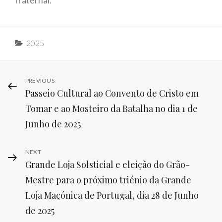
Categories
2025
Navegação
PREVIOUS
Previous
Passeio Cultural ao Convento de Cristo em
Post
de
Tomar e ao Mosteiro da Batalha no dia 1 de
artigos
Junho de 2025
NEXT
Next
Grande Loja Solsticial e eleição do Grão-
Post
Mestre para o próximo triénio da Grande
Loja Maçónica de Portugal, dia 28 de Junho
de 2025