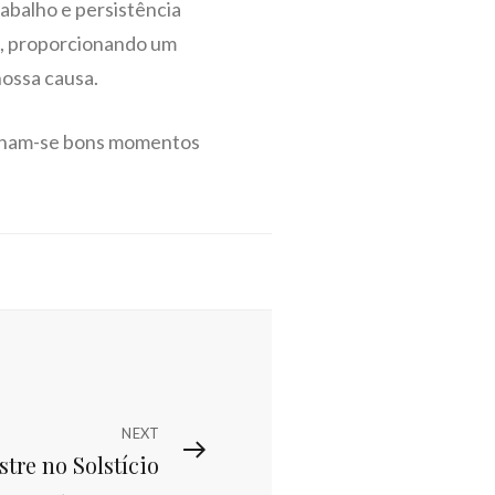
abalho e persistência
o, proporcionando um
nossa causa.
inham-se bons momentos
NEXT
tre no Solstício