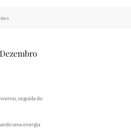
embro
e Dezembro
Inverno, seguida do
elando uma energia