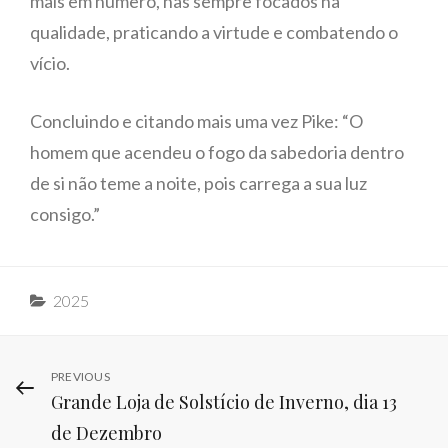
mais em número, nas sempre focados na
qualidade, praticando a virtude e combatendo o
vício.
Concluindo e citando mais uma vez Pike: “O
homem que acendeu o fogo da sabedoria dentro
de si não teme a noite, pois carrega a sua luz
consigo.”
Categories
2025
Navegação
PREVIOUS
Previous
Grande Loja de Solstício de Inverno, dia 13
Post
de
de Dezembro